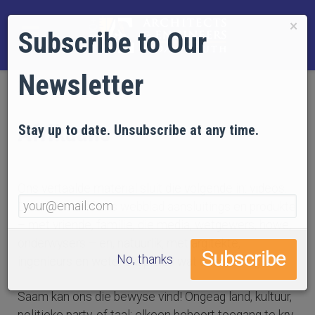
×
Subscribe to Our
Newsletter
Afrikaans
Stay up to date. Unsubscribe at any time.
Ons vertaalde material sluit die volgende in:
videos
.
Deel asseblief ons webblad aansluitings en produkte
– met vriende, familie, die media, wetgewers, howe,
onderwysers – en, natuurlik, met argitekte,
No, thanks
ingenieurs en wetenskaplikes wat u taal besig.
Saam kan ons die bewyse vind! Ongeag land, kultuur,