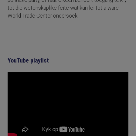
politieke party, of taal: elkeen behoort toegang te kry
tot die wetenskaplike feite wat kan lei tot a ware
World Trade Center ondersoek.
YouTube playlist