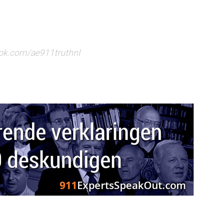
ook.com/ae911truthnl