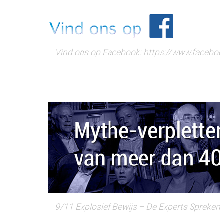
Vind ons op Facebook: https://www.faceb
9/11 Explosief Bewijs – De Experts Spreken