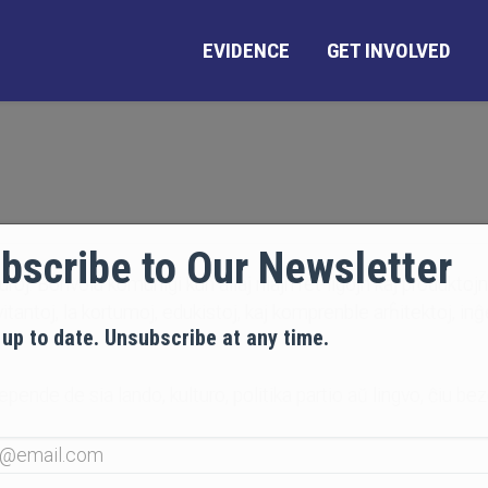
EVIDENCE
GET INVOLVED
bscribe to Our Newsletter
ŝuroj. Bonvolu komunigi kun aliaj niajn ret-ligojn kaj produktoj
itantoj, la kortumoj, edukistoj, kaj komprenble arĥitektoj, inĝ
 up to date. Unsubscribe at any time.
ende de sia lando, kulturo, politika partio aŭ lingvo, ĉiu bez