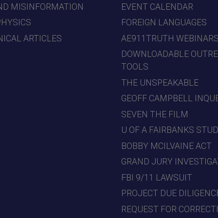
ND MISINFORMATION
EVENT CALENDAR
PHYSICS
FOREIGN LANGUAGES
ICAL ARTICLES
AE911TRUTH WEBINAR
DOWNLOADABLE OUTR
TOOLS
THE UNSPEAKABLE
GEOFF CAMPBELL INQU
SEVEN THE FILM
U OF A FAIRBANKS STU
BOBBY MCILVAINE ACT
GRAND JURY INVESTIGA
FBI 9/11 LAWSUIT
PROJECT DUE DILIGENC
REQUEST FOR CORRECT