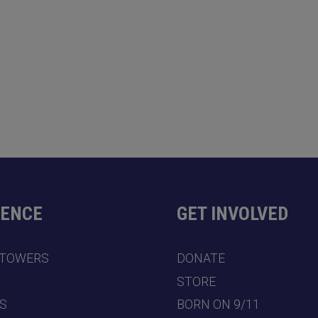
DENCE
GET INVOLVED
 TOWERS
DONATE
7
STORE
S
BORN ON 9/11