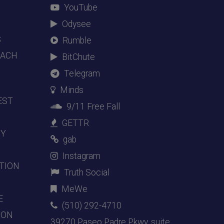
YouTube
Odysee
S
Rumble
EACH
BitChute
Telegram
Minds
EST
9/11 Free Fall
GETTR
DY
gab
Instagram
TION
Truth Social
MeWe
E
(510) 292-4710
ION
39270 Paseo Padre Pkwy, suite