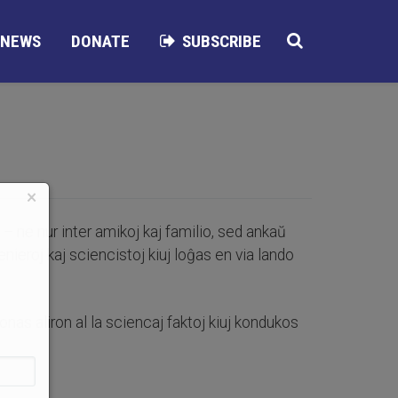
NEWS
DONATE
SUBSCRIBE
×
n – ne nur inter amikoj kaj familio, sed ankaŭ
enieroj kaj sciencistoj kiuj loĝas en via lando
onas aliron al la sciencaj faktoj kiuj kondukos