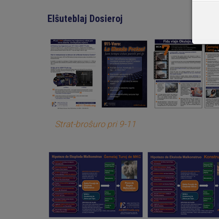
Elŝuteblaj Dosieroj
Strat-broŝuro pri 9-11