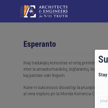
Esperanto
Su
Niaj tradukaĵoj konsistas el retaj printeblaj bro
inter la amaskomunikiloj, leĝfarantoj, leĝefektiv
Stay
kaj parolas vian lingvon.
Kune ni sukcessos disvastigi la pruvaĵon! Sendep
al vera esploro pri la Monda Komerca Centro.