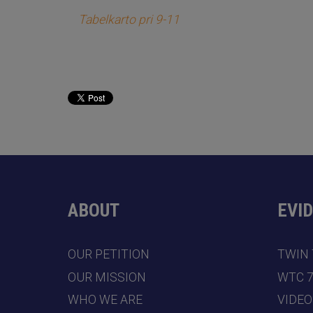
Tabelkarto pri 9-11
ABOUT
EVI
OUR PETITION
TWIN
OUR MISSION
WTC 
WHO WE ARE
VIDEO