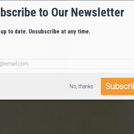
que façon aux attaques
bscribe to Our Newsletter
 négligé par la Commission
lus tard, mais toujours sans
 up to date. Unsubscribe at any time.
tembre (Lawyers'
oin de
votre
aide pour
reuves essentielles.
No, thanks