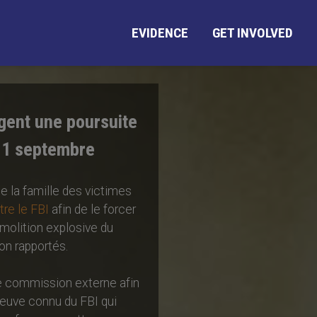
EVIDENCE
GET INVOLVED
gent une poursuite
 11 septembre
e la famille des victimes
tre le FBI
afin de le forcer
émolition explosive du
on rapportés.
e commission externe afin
reuve connu du FBI qui