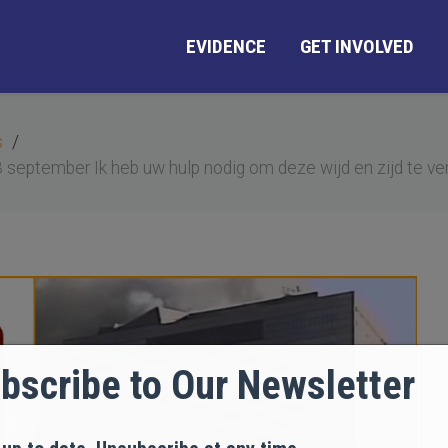
EVIDENCE
GET INVOLVED
s
 september Ik heb uw hulp nodig om deze wijd en zijd te ve
bscribe to Our Newsletter