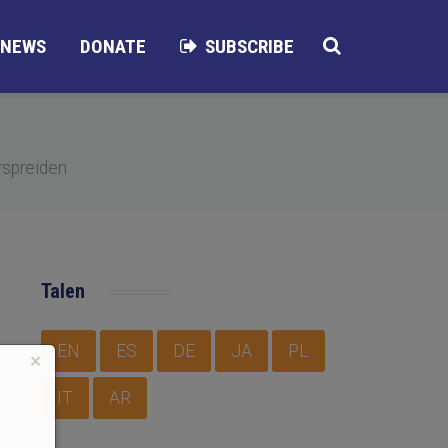
NEWS
DONATE
SUBSCRIBE
rspreiden
Talen
EN
ES
DE
JA
PL
×
IT
AR