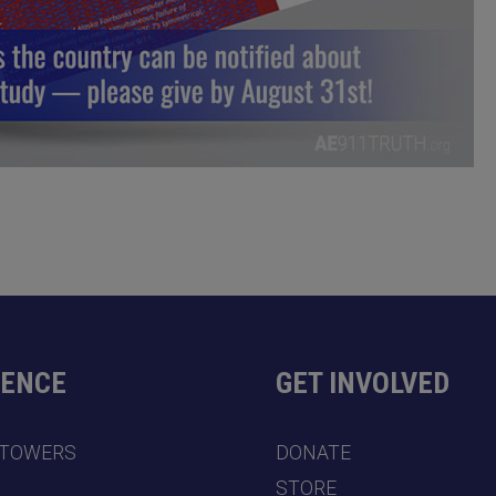
DENCE
GET INVOLVED
 TOWERS
DONATE
7
STORE