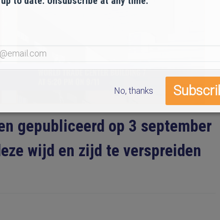
 up to date. Unsubscribe at any time.
No, thanks
en gepubliceerd op 3 september
eze wijd en zijd te verspreiden