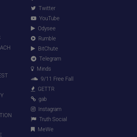
Twitter
YouTube
Odysee
S
Rumble
EACH
BitChute
Telegram
Minds
EST
9/11 Free Fall
GETTR
DY
gab
Instagram
TION
Truth Social
MeWe
E