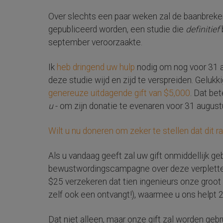
Over slechts een paar weken zal de baanbreke
gepubliceerd worden, een studie die
definitief
september veroorzaakte.
Ik
heb dringend uw hulp
nodig om nog voor 31 
deze studie wijd en zijd te verspreiden. Gelu
genereuze uitdagende gift van $5,000
. Dat be
u
- om zijn donatie te evenaren voor 31 august
Wilt u nu doneren om zeker te stellen dat dit ra
Als u vandaag geeft zal uw gift onmiddellijk g
bewustwordingscampagne over deze verplettere
$25 verzekeren dat tien ingenieurs onze groot 
zelf ook een ontvangt!), waarmee u ons helpt 2
Dat niet alleen, maar onze gift zal worden geb