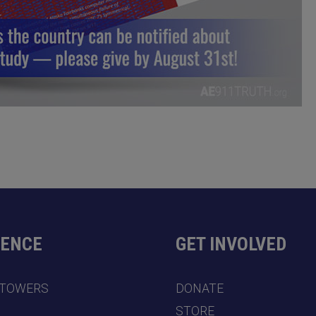
DENCE
GET INVOLVED
 TOWERS
DONATE
7
STORE