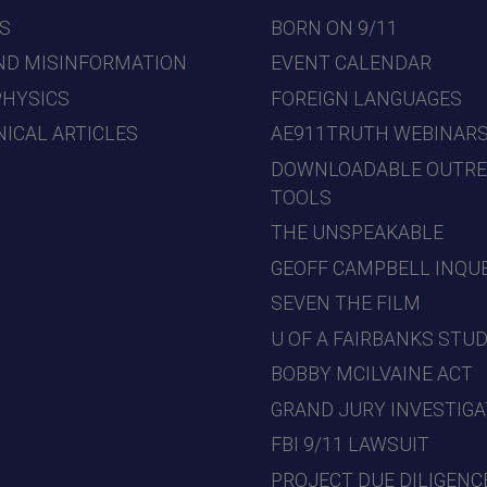
S
BORN ON 9/11
ND MISINFORMATION
EVENT CALENDAR
PHYSICS
FOREIGN LANGUAGES
ICAL ARTICLES
AE911TRUTH WEBINAR
DOWNLOADABLE OUTR
TOOLS
THE UNSPEAKABLE
GEOFF CAMPBELL INQU
SEVEN THE FILM
U OF A FAIRBANKS STU
BOBBY MCILVAINE ACT
GRAND JURY INVESTIGA
FBI 9/11 LAWSUIT
PROJECT DUE DILIGENC