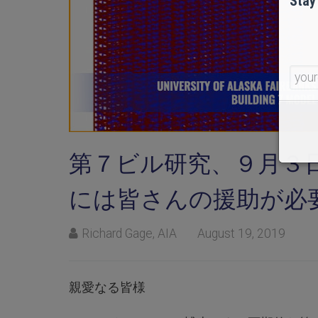
Stay
第７ビル研究、９月３
には皆さんの援助が必
Richard Gage, AIA
August 19, 2019
親愛なる皆様