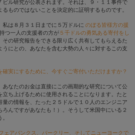
７ビル研究が公表されます。それは、９・１１事件で
よるものではないことを決定的に証明するものです。
、私は８月３１日までに５万ドルに
のぼる皆様方の援
を持つ一人の支援者の方が
５千ドルの勇気ある寄付をし
、その研究報告をできる限り広く共有してもらえるた
ようにとの、あなたを含む大勢の人々に対するこの支
を確実にするために、今すぐご寄付いただけますか？
、あなたのお金は直接にこの画期的な研究について公
を立ち上げるために使用されることになります。たと
容量の情報を、たった２５ドルで１０人のエンジニア
ちろんですがあなたも！）。そうして米国中にいる２
う。
フェアバンクス、バークリー、そしてニューヨークで