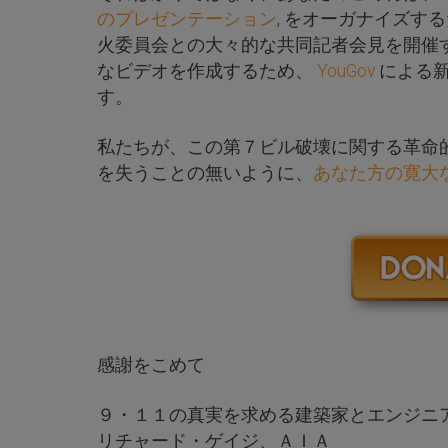
のプレゼンテーション
, をオーガナイズす
火委員会との大々的な共同記者会見を開催
なビデオを作成するため、
YouGov
による
す。
私たちが、この第７ビル破壊に関する革命
を失うことの無いように、
あなた方の寛大
感謝をこめて
９・１１の真実を求める建築家とエンジニ
リチャード・ゲイジ、ＡＩＡ