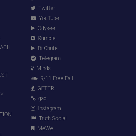
Twitter
YouTube
Odysee
S
Rumble
EACH
BitChute
Telegram
Minds
EST
9/11 Free Fall
GETTR
DY
gab
Instagram
TION
Truth Social
MeWe
E