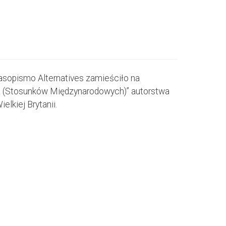
asopismo Alternatives zamieściło na
 IR (Stosunków Międzynarodowych)” autorstwa
lkiej Brytanii.