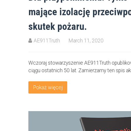
mające izolację przeciwp
skutek pożaru.
AE911Truth
March 11, 2020
Wczoraj stowarzyszenie AE911Truth opublikow
ciągu ostatnich 50 lat. Zamierzamy ten spis 
Pokaż więcej