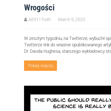
Wrogości
AE911Truth
March 9, 2020
W zeszłym tygodniu, na Twitterze, wybuchł s
Twitterze link do właśnie opublikowanego art
Dr. Davida Hughesa, starszego wykładowcy st
Pokaż więcej