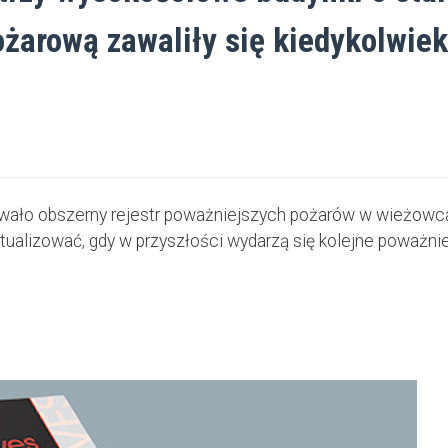
ożarową zawaliły się kiedykolwie
ało obszerny rejestr poważniejszych pożarów w wieżowcac
aktualizować, gdy w przyszłości wydarzą się kolejne poważ