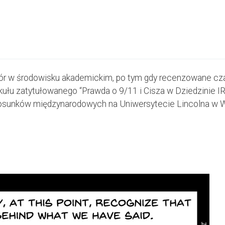
pór w środowisku akademickim, po tym gdy recenzowane cz
ykułu zatytułowanego “Prawda o 9/11 i Cisza w Dziedzinie
osunków międzynarodowych na Uniwersytecie Lincolna w Wie