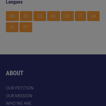
Langues
EN
ES
CS
NL
DE
IT
JA
PL
PT
ABOUT
OUR PETITION
OUR MISSION
WHO WE ARE