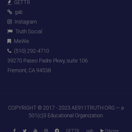
GETTR
gab
Instagram
Truth Social
MeWe
(510) 292-4710
39270 Paseo Padre Pkwy, suite 106
Fremont, CA 94538
COPYRIGHT © 2017 - 2023
AE911TRUTH.ORG
— a
501(c)3 Educational Organization.
GETTR
gab
Odysee