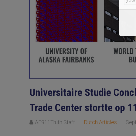
Universitaire Studie Conc
Trade Center stortte op 1
AE911Truth Staff
Dutch Articles
Sep