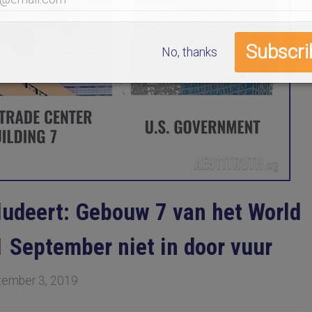
No, thanks
ludeert: Gebouw 7 van het World
1 September niet in door vuur
tember 3, 2019