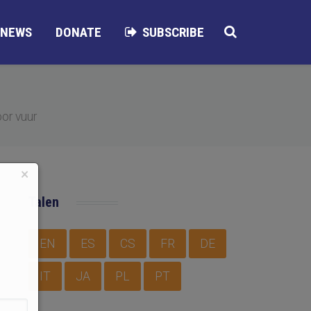
NEWS
DONATE
SUBSCRIBE
or vuur
×
Talen
EN
ES
CS
FR
DE
IT
JA
PL
PT