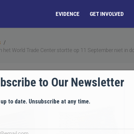
EVIDENCE
GET INVOLVED
s
n het World Trade Center stortte op 11 September niet in do
bscribe to Our Newsletter
 up to date. Unsubscribe at any time.