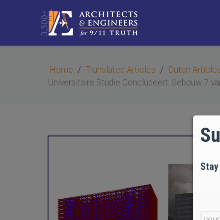
Home
Translated Articles
Dutch Article
Universitaire Studie Concludeert: Gebouw 7 va
Su
Stay