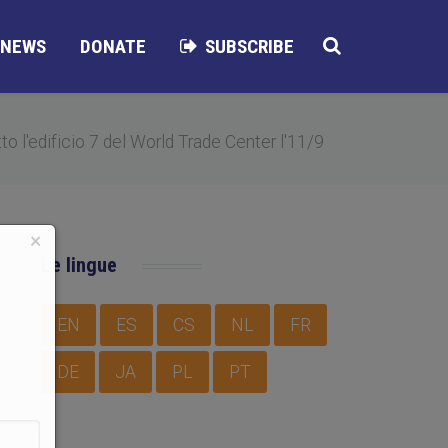
NEWS
DONATE
SUBSCRIBE
tto l'edificio 7 del World Trade Center l'11/9
×
Le lingue
EN
ES
CS
NL
FR
DE
JA
PL
PT