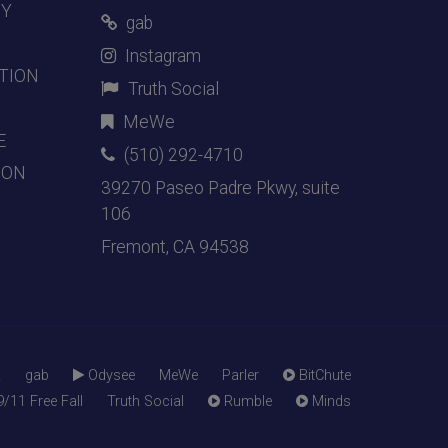
DY
gab
Instagram
TION
Truth Social
MeWe
E
(510) 292-4710
ION
39270 Paseo Padre Pkwy, suite
106
Fremont, CA 94538
R
gab
Odysee
MeWe
Parler
BitChute
9/11 Free Fall
Truth Social
Rumble
Minds