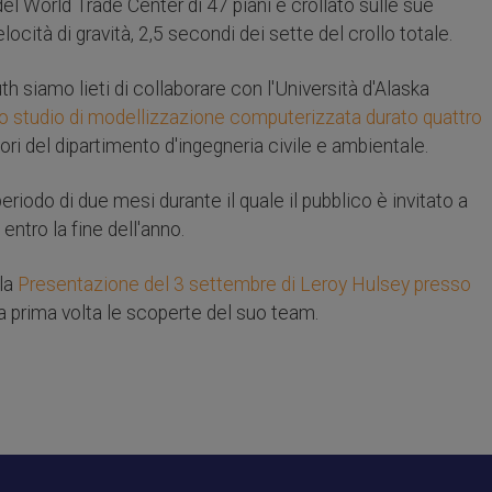
del World Trade Center di 47 piani è crollato sulle sue
ocità di gravità, 2,5 secondi dei sette del crollo totale.
th siamo lieti di collaborare con l'Università d'Alaska
lo studio di modellizzazione computerizzata durato quattro
ri del dipartimento d'ingegneria civile e ambientale.
eriodo di due mesi durante il quale il pubblico è invitato a
entro la fine dell'anno.
 la
Presentazione del 3 settembre di Leroy Hulsey presso
la prima volta le scoperte del suo team.