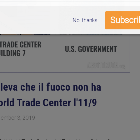
No, thanks
ileva che il fuoco non ha
World Trade Center l'11/9
tember 3, 2019