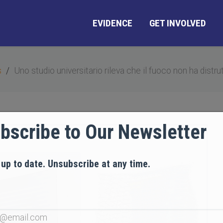
EVIDENCE
GET INVOLVED
s
Uno studio universitario rileva che il fuoco non ha distru
bscribe to Our Newsletter
 up to date. Unsubscribe at any time.