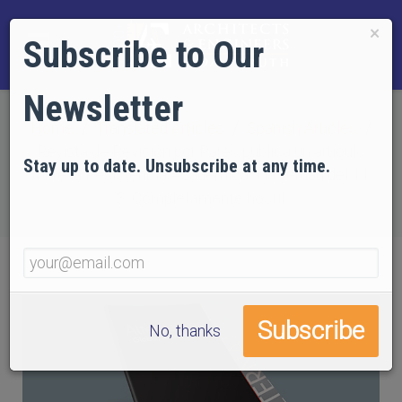
×
Subscribe to Our
Newsletter
Home
Translated Articles
Spanish Articles
Revista de Revisión por Pares publica un artículo
Stay up to date. Unsubscribe at any time.
sobre la Resistencia Académica a la verdad del 11-
S. Completamente hostil.
No, thanks