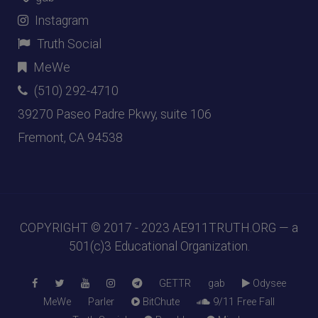
Instagram
Truth Social
MeWe
(510) 292-4710
39270 Paseo Padre Pkwy, suite 106
Fremont, CA 94538
COPYRIGHT © 2017 - 2023
AE911TRUTH.ORG
— a
501(c)3 Educational Organization.
GETTR
gab
Odysee
MeWe
Parler
BitChute
9/11 Free Fall