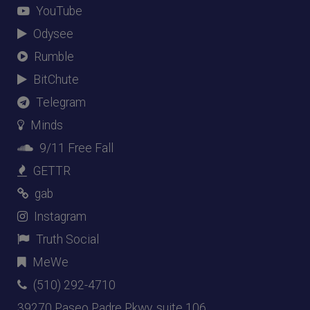
YouTube
Odysee
Rumble
BitChute
Telegram
Minds
9/11 Free Fall
GETTR
gab
Instagram
Truth Social
MeWe
(510) 292-4710
39270 Paseo Padre Pkwy, suite 106