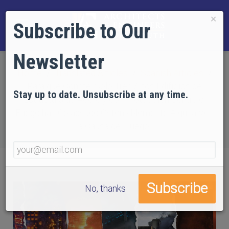
×
Subscribe to Our
Newsletter
Home
Translated Articles
Spanish Articles
Para que Conste: Solo Tres Altos Edificios de
Stay up to date. Unsubscribe at any time.
Estructura de Acero y con Protección Contra el
Fuego han Colapsado Ostensiblemente Alguna Vez
a Causa del Fuego.
No, thanks