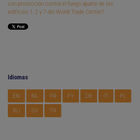
con protección contra el fuego aparte de los
edificios 1, 2 y 7 del Wordl Trade Center?
Idiomas
EN
NL
FR
FY
DE
IT
PL
RU
SV
TR