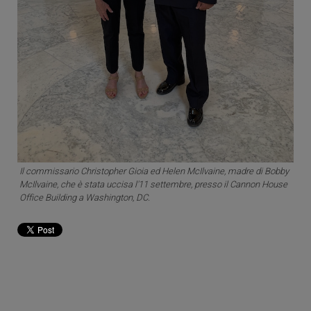
Il commissario Christopher Gioia ed Helen McIlvaine, madre di Bobby
McIlvaine, che è stata uccisa l'11 settembre, presso il Cannon House
Office Building a Washington, DC.