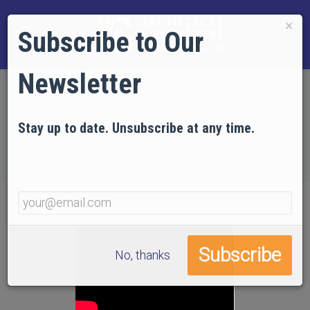
×
Subscribe to Our
Newsletter
Home
Translated Articles
Italian Articles
In rinnovato augurio di avere giustizia, primi
Stay up to date. Unsubscribe at any time.
soccorritori sollecitano il Congresso a riaprire le
indagini sull'11 settembre
No, thanks