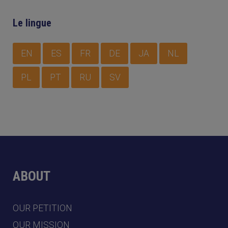
Le lingue
EN
ES
FR
DE
JA
NL
PL
PT
RU
SV
ABOUT
OUR PETITION
OUR MISSION