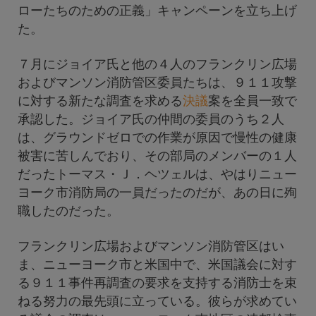
ローたちのための正義」キャンペーンを立ち上げ
た。
７月にジョイア氏と他の４人のフランクリン広場
およびマンソン消防管区委員たちは、９１１攻撃
に対する新たな調査を求める
決議
案を全員一致で
承認した。ジョイア氏の仲間の委員のうち２人
は、グラウンドゼロでの作業が原因で慢性の健康
被害に苦しんでおり、その部局のメンバーの１人
だったトーマス・Ｊ．ヘツェルは、やはりニュー
ヨーク市消防局の一員だったのだが、あの日に殉
職したのだった。
フランクリン広場およびマンソン消防管区はい
ま、ニューヨーク市と米国中で、米国議会に対す
る９１１事件再調査の要求を支持する消防士を束
ねる努力の最先頭に立っている。彼らが求めてい