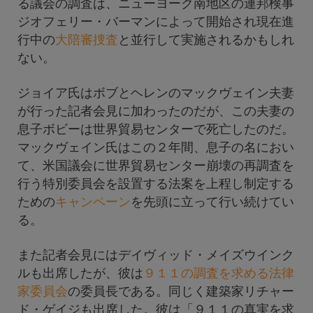
る議会の調査は、ニューヨーク南地区の連邦検事
ジオフェリー・バーマンによって開始され現在進
行中の
大陪審捜査
と並行して実施されるかもしれ
ない。
ジョイア氏はボブとヘレンのマックヴェイン夫妻
が行った記者会見に加わったのだが、この夫妻の
息子ボビーは世界貿易センターで死亡したのだ。
マックヴェイン氏はこの２年間、息子の名におい
て、米国議会に世界貿易センター崩壊の再調査を
行う特別委員会を設置する法案を上程し制定する
ための
キャンペーン
を先頭に立って行い続けてい
る。
また記者会見にはデイヴィッド・メイズウインク
ルも出席したが、彼は
９１１の調査を求める法律
家委員会
の委員長である。同じく建築家リチャー
ド・ゲイジも出席した。彼は「９１１の真実を求