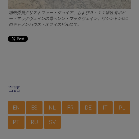
消防委員クリストファー・ジョイア、および９・１１犠牲者ボビ
ー・マックヴェインの母ヘレン・マックヴェイン。ワシントンD.C.
のキャノンハウス・オフィスビルにて。
言語
EN
ES
NL
FR
DE
IT
PL
PT
RU
SV