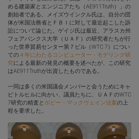
める建築家とエンジニアたち（AE911Truth）」の
創始者である。メイズウインクル氏は、自分の団
体が米国法務省とＦＢＩに対して最近起こした訴
訟について論じた。ゲイジ氏は最近、アラスカ州
フェアバンクス大学（ＵＡＦ）の研究者たちが行
った世界貿易センター第７ビル（WTC 7）につい
ての
４年にわたるコンピューター・モデリング研
究
による最新の発見の概要を述べたが、この研究
はAE911Truthが出資したものである。
一同は多くの米国議会メンバーと会うためにキャ
ピトルヒルに向かい、議員たちに、ＵＡＦのWTC
7研究の精査と
ボビー・マックヴェイン法案
の上
程を要求した。