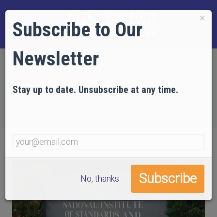
×
Subscribe to Our
Newsletter
Home
Translated Articles
French Articles
UAF et AE911Truth publient leurs données sur
Stay up to date. Unsubscribe at any time.
l’étude du WTC7. Pourquoi le NIST ne ferait pas de
même?
No, thanks