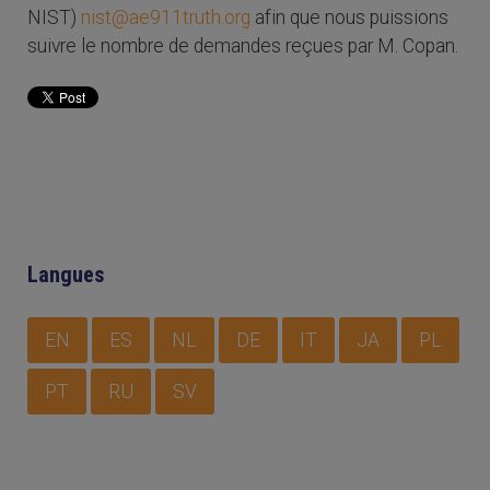
NIST)
nist@ae911truth.org
afin que nous puissions
suivre le nombre de demandes reçues par M. Copan.
Langues
EN
ES
NL
DE
IT
JA
PL
PT
RU
SV